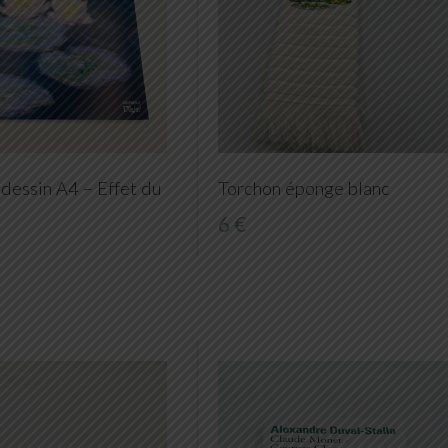
 dessin A4 – Effet du
Torchon éponge blanc
6 €