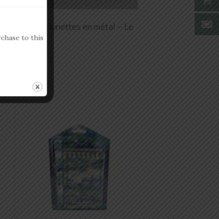
Etui à lunettes en métal – Le
pont
chase to this
11 €