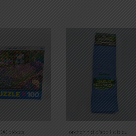
100 pièces
Torchon nid d’abeille bleu