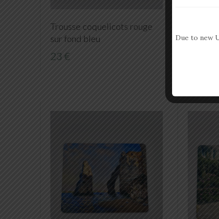
Trousse coquelicots rouge
Trousse
sur fond bleu
sur fond
Due to new U
23 €
23 €