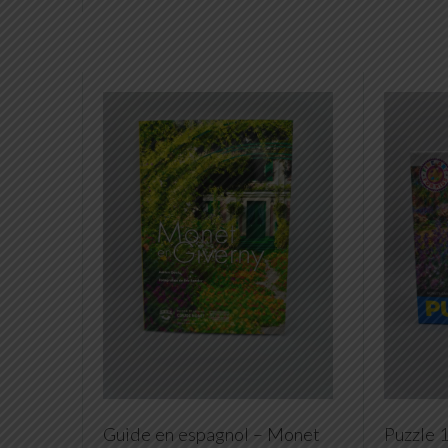
Guide en espagnol – Monet
Puzzle 