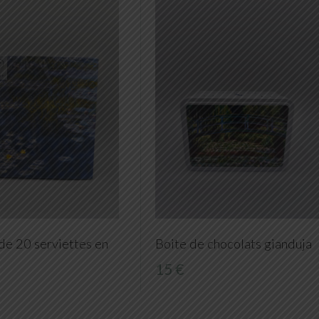
de 20 serviettes en
Boite de chocolats gianduja
15 €