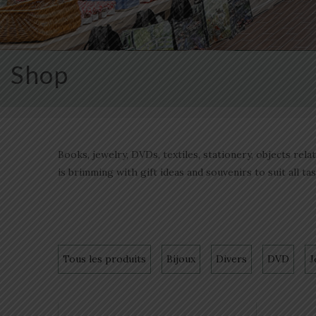
Shop
Books, jewelry, DVDs, textiles, stationery, objects rel
is brimming with gift ideas and souvenirs to suit all ta
Tous les produits
Bijoux
Divers
DVD
J