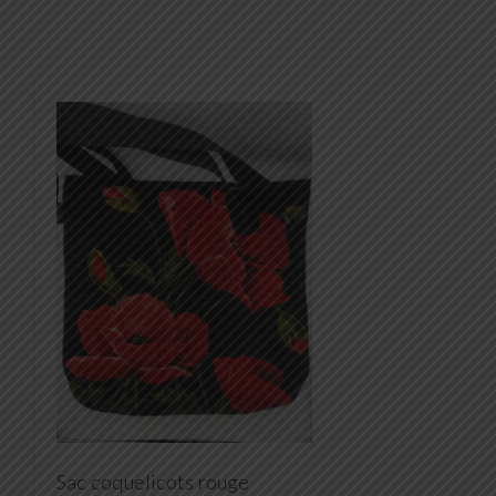
Sac coquelicots rouge