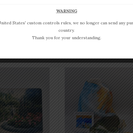
WARNING
 coquelicots rouge
Trousse coquelicots rouge
 blanc
nited States' custom controls rules, we no longer can send any pur
23 €
country.
Thank you for your understanding.