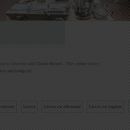
ated to Giverny and Claude Monet... The online store
stes and budgets!
eunesse
Livres
Livres en Allemand
Livres en Anglais