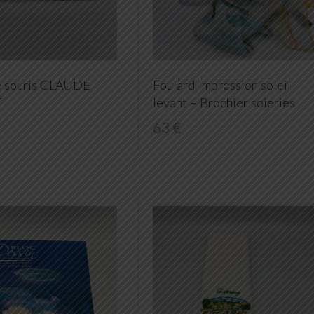
e souris CLAUDE
Foulard Impression soleil
T
levant – Brochier soieries
63 €