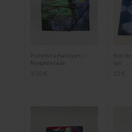
Pochette à élastiques –
Bloc de
Nymphéa saule
soir
9.50 €
12 €