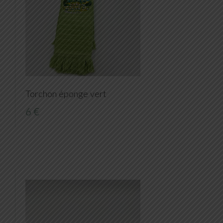
Torchon éponge vert
6 €