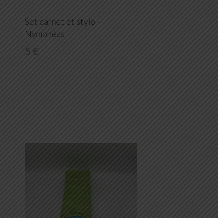
Set carnet et stylo –
Nymphéas
5 €