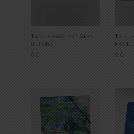
Tapis de souris les falaises
Tapis d
d’Etretat
MONE
8 €
8 €