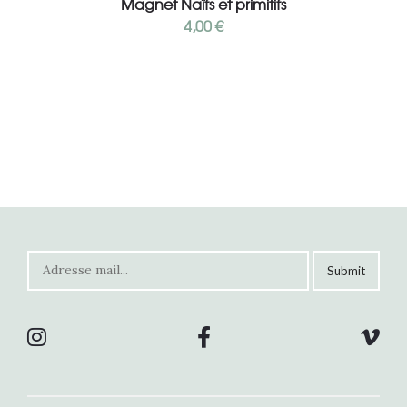
Magnet Naïfs et primitifs
4,00
€