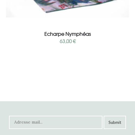
Add to cart
Echarpe Nymphéas
63,00
€