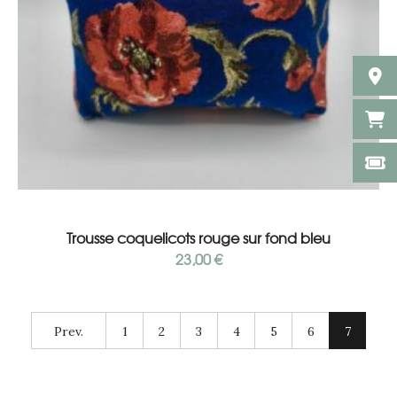
Lire la suite
Trousse coquelicots rouge sur fond bleu
23,00
€
Prev.
1
2
3
4
5
6
7