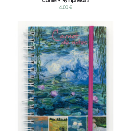
Cahier « Nymphéas »
4,00
€