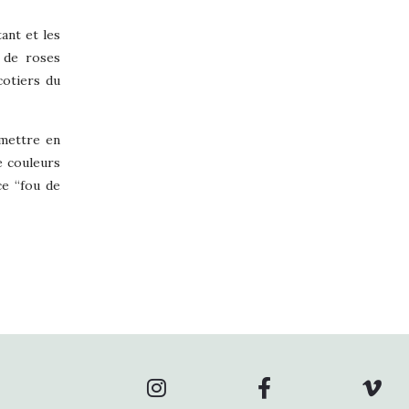
tant et les
 de roses
cotiers du
 mettre en
e couleurs
ce “fou de