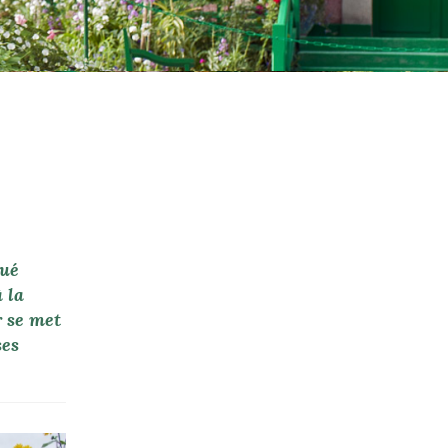
tué
 la
r se met
ses