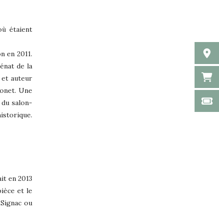
où étaient
on en 2011.
énat de la
 et auteur
Monet. Une
 du salon-
istorique.
it en 2013
ièce et le
 Signac ou