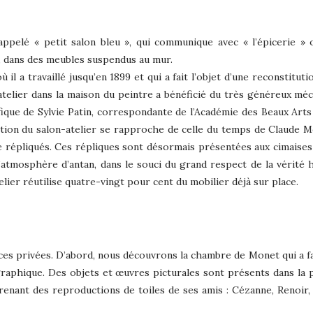
ppelé « petit salon bleu », qui communique avec « l’épicerie » 
fs, dans des meubles suspendus au mur.
 il a travaillé jusqu’en 1899 et qui a fait l’objet d’une reconstituti
-atelier dans la maison du peintre a bénéficié du très généreux méc
ifique de Sylvie Patin, correspondante de l’Académie des Beaux Arts
ition du salon-atelier se rapproche de celle du temps de Claude 
e répliqués. Ces répliques sont désormais présentées aux cimaises
’atmosphère d’antan, dans le souci du grand respect de la vérité h
elier réutilise quatre-vingt pour cent du mobilier déjà sur place.
ces privées. D’abord, nous découvrons la chambre de Monet qui a fa
graphique. Des objets et œuvres picturales sont présents dans la p
renant des reproductions de toiles de ses amis : Cézanne, Renoir,