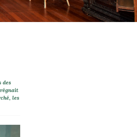
s des
 régnait
ché, les