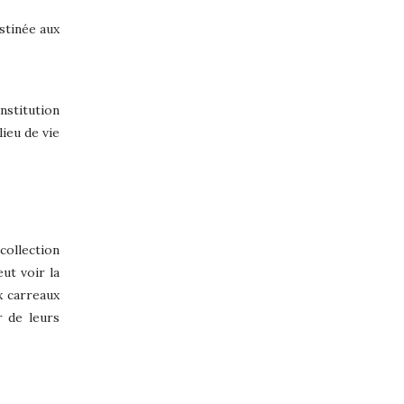
estinée aux
stitution
lieu de vie
collection
ut voir la
x carreaux
r de leurs