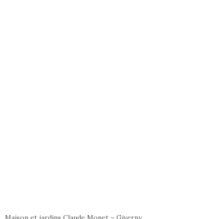
Maison et jardins Claude Monet – Giverny