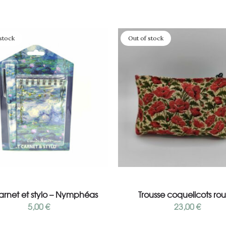
stock
Out of stock
Lire la suite
Lire la suite
arnet et stylo – Nymphéas
Trousse coquelicots ro
5,00
€
23,00
€