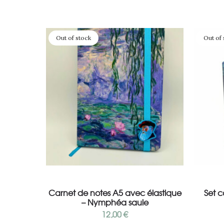
Out of stock
Out of 
Lire la suite
Carnet de notes A5 avec élastique
Set c
– Nymphéa saule
12,00
€