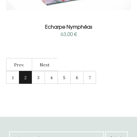
Add to cart
Echarpe Nymphéas
63,00
€
Prev.
Next
1
2
3
4
5
6
7