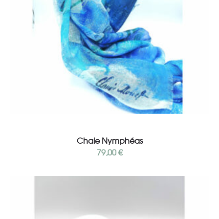
Add to cart
Chale Nymphéas
79,00
€