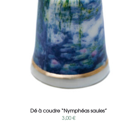
Add to cart
Dé à coudre “Nymphéas saules”
3,00
€