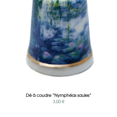
Add to cart
Dé à coudre “Nymphéas saules”
3,00
€