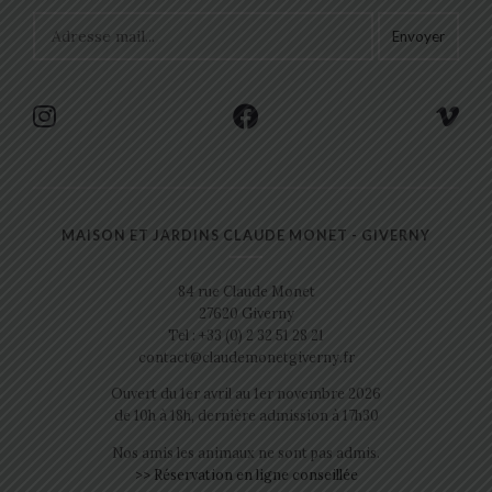
MAISON ET JARDINS CLAUDE MONET - GIVERNY
84 rue Claude Monet
27620 Giverny
Tel : +33 (0) 2 32 51 28 21
contact@claudemonetgiverny.fr
Ouvert du 1er avril au 1er novembre 2026
de 10h à 18h, dernière admission à 17h30
Nos amis les animaux ne sont pas admis.
>> Réservation en ligne conseillée