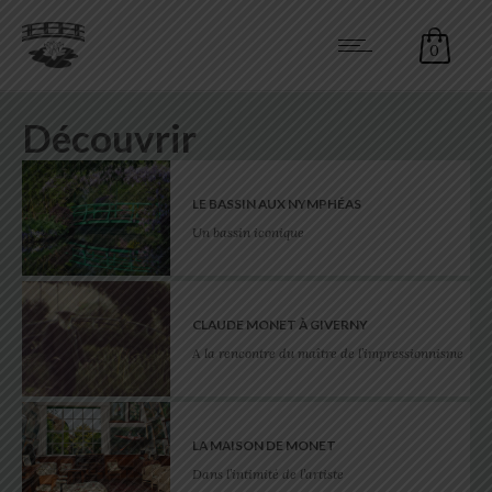
0
Découvrir
LE BASSIN AUX NYMPHÉAS
Un bassin iconique
CLAUDE MONET À GIVERNY
A la rencontre du maître de l’impressionnisme
LA MAISON DE MONET
Dans l’intimité de l’artiste