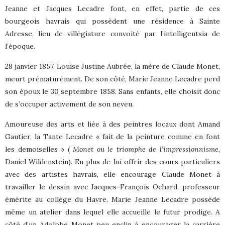
Jeanne et Jacques Lecadre font, en effet, partie de ces
bourgeois havrais qui possèdent une résidence à Sainte
Adresse, lieu de villégiature convoité par l’intelligentsia de
l’époque.
28 janvier 1857. Louise Justine Aubrée, la mère de Claude Monet,
meurt prématurément. De son côté, Marie Jeanne Lecadre perd
son époux le 30 septembre 1858. Sans enfants, elle choisit donc
de s’occuper activement de son neveu.
Amoureuse des arts et liée à des peintres locaux dont Amand
Gautier, la Tante Lecadre « fait de la peinture comme en font
les demoiselles » (
Monet ou le triomphe de l’impressionnisme
,
Daniel Wildenstein). En plus de lui offrir des cours particuliers
avec des artistes havrais, elle encourage Claude Monet à
travailler le dessin avec Jacques-François Ochard, professeur
émérite au collège du Havre. Marie Jeanne Lecadre possède
même un atelier dans lequel elle accueille le futur prodige. A
côté d’un Adolphe Monet peu enclin à encourager la carrière