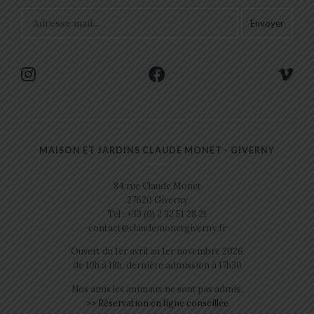
MAISON ET JARDINS CLAUDE MONET - GIVERNY
84 rue Claude Monet
27620 Giverny
Tel : +33 (0) 2 32 51 28 21
contact@claudemonetgiverny.fr
Ouvert du 1er avril au 1er novembre 2026
de 10h à 18h, dernière admission à 17h30
Nos amis les animaux ne sont pas admis.
>> Réservation en ligne conseillée