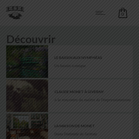
0
Découvrir
LE BASSIN AUX NYMPHÉAS
Un bassin iconique
CLAUDE MONET À GIVERNY
A la rencontre du maître de l’impressionnisme
LA MAISON DE MONET
Dans l’intimité de l’artiste