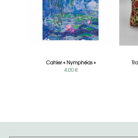
Lire la suite
Cahier « Nymphéas »
Tr
4,00
€