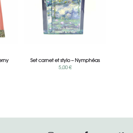
Lire la suite
erny
Set carnet et stylo – Nymphéas
5,00
€