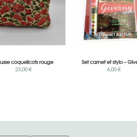
Lire la suite
Ajouter au panier
ousse coquelicots rouge
Set carnet et stylo – Giv
23,00
€
6,00
€