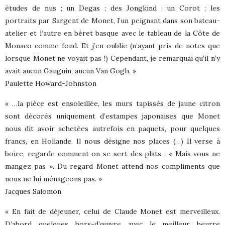
études de nus ; un Degas ; des Jongkind ; un Corot ; les
portraits par Sargent de Monet, l’un peignant dans son bateau-
atelier et l’autre en béret basque avec le tableau de la Côte de
Monaco comme fond. Et j’en oublie (n’ayant pris de notes que
lorsque Monet ne voyait pas !) Cependant, je remarquai qu’il n’y
avait aucun Gauguin, aucun Van Gogh. »
Paulette Howard-Johnston
« …la pièce est ensoleillée, les murs tapissés de jaune citron
sont décorés uniquement d’estampes japonaises que Monet
nous dit avoir achetées autrefois en paquets, pour quelques
francs, en Hollande. Il nous désigne nos places (…) Il verse à
boire, regarde comment on se sert des plats : « Mais vous ne
mangez pas ». Du regard Monet attend nos compliments que
nous ne lui ménageons pas. »
Jacques Salomon
« En fait de déjeuner, celui de Claude Monet est merveilleux.
D’abord quelques hors-d’œuvre avec le meilleur beurre