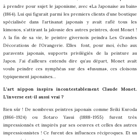
à prendre pour sujet le japonisme, avec
«
La Japonaise au bain»
(1864). Lui qui figurait parmi les premiers clients d’une boutique
spécialisée dans l’artisanat japonais y avait raflé tous les
kimonos, s’attirant la jalousie des autres peintres, dont Monet !
A la fin de sa vie, le peintre givernois peindra Les Grandes
Décorations de l’Orangerie. Elles
font, pour moi, écho aux
paravents japonais, supports privilégiés de la peinture au
Japon. J’ai d’ailleurs entendu dire qu’au départ, Monet avait
voulu peindre ces nymphéas sur des
«
fusuma
»
, ces cloisons
typiquement japonaises…
L’art nippon inspira incontestablement Claude Monet.
L’inverse est-il aussi vrai ?
Bien sûr ! De nombreux peintres japonais comme Seiki Kuroda
(1866-1924) ou Sotaro Yasui (1888-1955) furent très
impressionnés et inspirés par ses oeuvres et celles des autres
impressionnistes ! Ce furent des influences réciproques. Et un