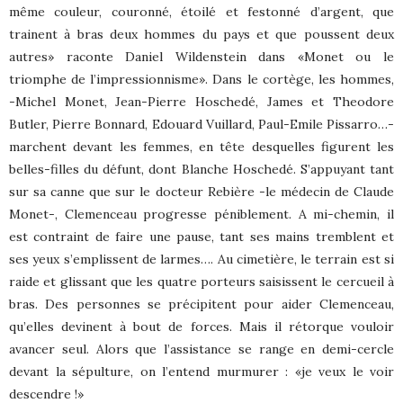
même couleur, couronné, étoilé et festonné d’argent, que
trainent à bras deux hommes du pays et que poussent deux
autres» raconte Daniel Wildenstein dans «Monet ou le
triomphe de l’impressionnisme». Dans le cortège, les hommes,
-Michel Monet, Jean-Pierre Hoschedé, James et Theodore
Butler, Pierre Bonnard, Edouard Vuillard, Paul-Emile Pissarro…-
marchent devant les femmes, en tête desquelles figurent les
belles-filles du défunt, dont Blanche Hoschedé. S’appuyant tant
sur sa canne que sur le docteur Rebière -le médecin de Claude
Monet-, Clemenceau progresse péniblement. A mi-chemin, il
est contraint de faire une pause, tant ses mains tremblent et
ses yeux s’emplissent de larmes…. Au cimetière, le terrain est si
raide et glissant que les quatre porteurs saisissent le cercueil à
bras. Des personnes se précipitent pour aider Clemenceau,
qu’elles devinent à bout de forces. Mais il rétorque vouloir
avancer seul. Alors que l’assistance se range en demi-cercle
devant la sépulture, on l’entend murmurer : «je veux le voir
descendre !»