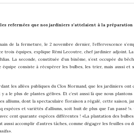
lles refermées que nos jardiniers s’attelaient à la préparation
ain de la fermeture, le 2 novembre dernier, l’effervescence s’em
e trois équipes, explique Rémi Lecoutre, chef jardinier adjoint. L
ahlias. La seconde, constituée d’un binôme, s’est occupée du bêc
 équipe consiste à récupérer les bulbes, les trier, mais aussi et 
ordant les allées publiques du Clos Normand, que les jardiniers ont 
l y a le plus de plantes gélives. Et c’est aussi là que nous plantons
s alliums, dont la spectaculaire floraison a régalé, cette saison, ja
inq espèces et variétés d’alliums, soit huit de plus que l’an passé !»
avec cent quarante espèces différentes ! «La plantation des bulbes
t aussi accomplir d’autres tâches, comme dégager les feuilles ou 
sifs».