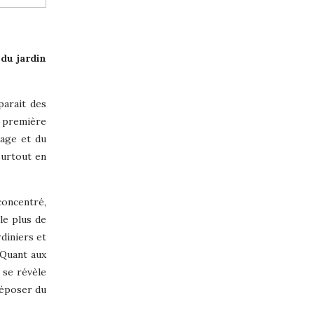
 du jardin
parait des
a première
hage et du
surtout en
concentré,
 le plus de
rdiniers et
. Quant aux
 se révèle
déposer du