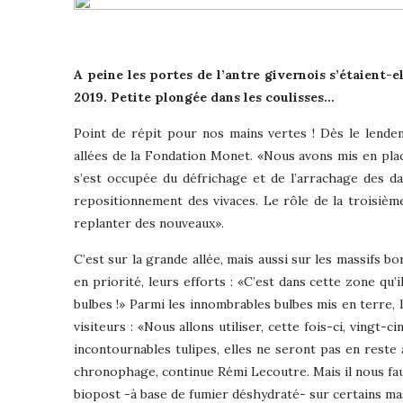
A peine les portes de l’antre givernois s’étaient-e
2019. Petite plongée dans les coulisses…
Point de répit pour nos mains vertes ! Dès le lendem
allées de la Fondation Monet. «Nous avons mis en plac
s’est occupée du défrichage et de l’arrachage des d
repositionnement des vivaces. Le rôle de la troisième
replanter des nouveaux».
C’est sur la grande allée, mais aussi sur les massifs b
en priorité, leurs efforts : «C’est dans cette zone qu’i
bulbes !» Parmi les innombrables bulbes mis en terre, le
visiteurs : «Nous allons utiliser, cette fois-ci, vingt-c
incontournables tulipes, elles ne seront pas en reste 
chronophage, continue Rémi Lecoutre. Mais il nous fau
biopost -à base de fumier déshydraté- sur certains mas