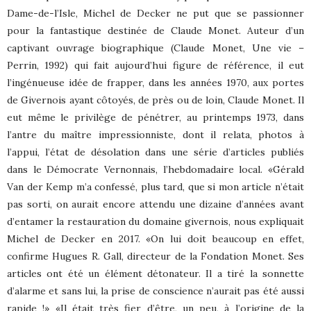
Dame-de-l’Isle, Michel de Decker ne put que se passionner
pour la fantastique destinée de Claude Monet. Auteur d’un
captivant ouvrage biographique (Claude Monet, Une vie –
Perrin, 1992) qui fait aujourd’hui figure de référence, il eut
l’ingénueuse idée de frapper, dans les années 1970, aux portes
de Givernois ayant côtoyés, de près ou de loin, Claude Monet. Il
eut même le privilège de pénétrer, au printemps 1973, dans
l’antre du maître impressionniste, dont il relata, photos à
l’appui, l’état de désolation dans une série d’articles publiés
dans le Démocrate Vernonnais, l’hebdomadaire local. «Gérald
Van der Kemp m’a confessé, plus tard, que si mon article n’était
pas sorti, on aurait encore attendu une dizaine d’années avant
d’entamer la restauration du domaine givernois, nous expliquait
Michel de Decker en 2017. «On lui doit beaucoup en effet,
confirme Hugues R. Gall, directeur de la Fondation Monet. Ses
articles ont été un élément détonateur. Il a tiré la sonnette
d’alarme et sans lui, la prise de conscience n’aurait pas été aussi
rapide !» «Il était très fier d’être, un peu, à l’origine de la