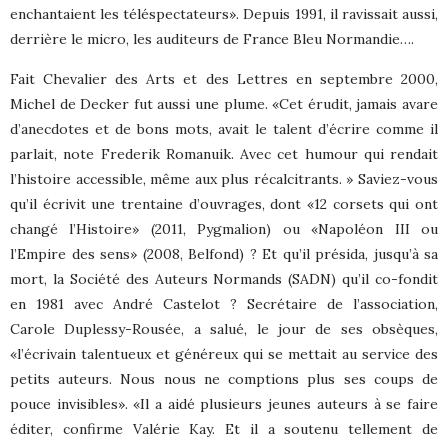
enchantaient les téléspectateurs». Depuis 1991, il ravissait aussi,
derrière le micro, les auditeurs de France Bleu Normandie….
Fait Chevalier des Arts et des Lettres en septembre 2000,
Michel de Decker fut aussi une plume. «Cet érudit, jamais avare
d’anecdotes et de bons mots, avait le talent d’écrire comme il
parlait, note Frederik Romanuik. Avec cet humour qui rendait
l’histoire accessible, même aux plus récalcitrants. » Saviez-vous
qu’il écrivit une trentaine d’ouvrages, dont «12 corsets qui ont
changé l’Histoire» (2011, Pygmalion) ou «Napoléon III ou
l’Empire des sens» (2008, Belfond) ? Et qu’il présida, jusqu’à sa
mort, la Société des Auteurs Normands (SADN) qu’il co-fondit
en 1981 avec André Castelot ? Secrétaire de l’association,
Carole Duplessy-Rousée, a salué, le jour de ses obsèques,
«l’écrivain talentueux et généreux qui se mettait au service des
petits auteurs. Nous nous ne comptions plus ses coups de
pouce invisibles». «Il a aidé plusieurs jeunes auteurs à se faire
éditer, confirme Valérie Kay. Et il a soutenu tellement de