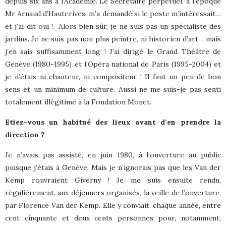
depuis six ans à l’Académie. Le Secrétaire perpétuel, à l’époque
Mr Arnaud d’Hauterives, m’a demandé si le poste m’intéressait…
et j’ai dit oui !
Alors bien sûr, je ne suis pas un spécialiste des
jardins. Je ne suis pas non plus peintre, ni historien d’art… mais
j’en sais suffisamment long ! J’ai dirigé le Grand Théâtre de
Genève (1980-1995) et l’Opéra national de Paris (1995-2004) et
je n’étais ni chanteur, ni compositeur ! Il faut un peu de bon
sens et un minimum de culture. Aussi ne me suis-je pas senti
totalement illégitime à la Fondation Monet.
Etiez-vous un habitué des lieux avant d’en prendre la
direction ?
Je n’avais pas assisté, en juin 1980, à l’ouverture au public
puisque j’étais à Genève. Mais je n’ignorais pas que les Van der
Kemp rouvraient Giverny ! Je me suis ensuite rendu,
régulièrement, aux déjeuners organisés, la veille de l’ouverture,
par Florence Van der Kemp. Elle y conviait, chaque année, entre
cent cinquante et deux cents personnes pour, notamment,