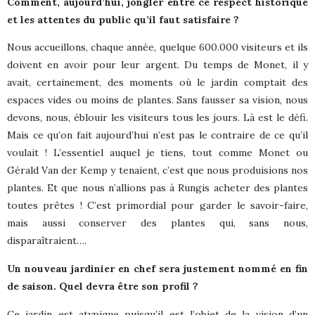
Comment, aujourd’hui, jongler entre ce respect historique
et les attentes du public qu’il faut satisfaire ?
Nous accueillons, chaque année, quelque 600.000 visiteurs et ils
doivent en avoir pour leur argent. Du temps de Monet, il y
avait, certainement, des moments où le jardin comptait des
espaces vides ou moins de plantes. Sans fausser sa vision, nous
devons, nous, éblouir les visiteurs tous les jours. Là est le défi.
Mais ce qu’on fait aujourd’hui n’est pas le contraire de ce qu’il
voulait ! L’essentiel auquel je tiens, tout comme Monet ou
Gérald Van der Kemp y tenaient, c’est que nous produisions nos
plantes. Et que nous n’allions pas à Rungis acheter des plantes
toutes prêtes ! C’est primordial pour garder le savoir-faire,
mais aussi conserver des plantes qui, sans nous,
disparaîtraient….
Un nouveau jardinier en chef sera justement nommé en fin
de saison. Quel devra être son profil ?
Ce jardin est atypique puisqu’il est l’objet de la vision d’un