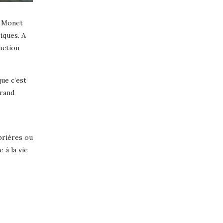
e Monet
iques. A
uction
ue c’est
grand
brières ou
 à la vie