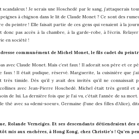
t scandaleux ! Je serais une Hoschedé par le sang, j’attaquerais tou
peignes à chignon dans le lit de Claude Monet ? Ce sont des rumeu
du peintre ! Elle faisait partie de ces gens qui venaient à la jour
t donc pas accès à la chambre, à la garde-robe, à l’écrin. Relayer
ie en société !
 dresse communément de Michel Monet, le fils cadet du peint
pas avec Claude Monet. Mais c’est faux ! Il adorait son père et ce p
faux ! Il était pudique, réservé. Marguerite, la cuisinière que j’ai
t très timide. Dès qu’il y avait des invités qu’il ne connaissait pa
ollines avec Jean-Pierre Hoschedé. Michel était très gentil et a 
de lui. La dernière fois que je l’ai vu, c’était l’année de sa mort. 
 le thé avec sa «demi-soeur», Germaine (l’une des filles d’Alice), di
nnue, Rolande Verneiges. Et ses descendants détiendraient des
ntôt mis aux enchères, à Hong Kong, chez Christie’s ! Qu’en pe