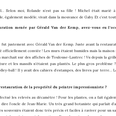
… Selon moi, Rolande n’est pas sa fille ! Michel était marié à
, également modèle, vivait dans la mouvance de Gaby. Et c’est tout
tauration menée par Gérald Van der Kemp, avez-vous eu l’oc
e fut justement avec Gérald Van der Kemp. Juste avant la restaurat
été officiellement conviée ! Les murs étaient humides mais la maison
 marchait sur des affiches de Toulouse-Lautrec ! Vu depuis la grille
cture et les massifs n’étaient pas plantés. Le plus gros problème 
olley-ball ! Il y avait des cahiers d’estampes, des livres par terre… 
restauration de la propriété du peintre impressionniste ?
a effectué les relevés au décamètre ! Pour les plantes, on a fait égal
à dire l’oncle de Jean-Marie. Un très grand botaniste qui parlait d’a
s souvenirs étaient donc très précis et faciles à raviver pour un sa