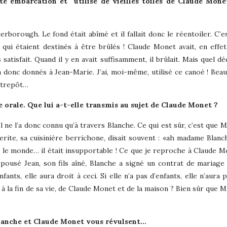
ite embarcation et
utilisé de vieilles toiles de Claude Mone
erborough. Le fond était abîmé et il fallait donc le réentoiler. C’e
 qui étaient destinés à être brûlés ! Claude Monet avait, en effe
s satisfait. Quand il y en avait suffisamment, il brûlait. Mais quel 
a donc donnés à Jean-Marie. J’ai, moi-même, utilisé ce canoé ! Bea
entrepôt…
 orale. Que lui a-t-elle transmis au sujet de Claude Monet ?
 ne l’a donc connu qu’à travers Blanche. Ce qui est sûr, c’est que M
uerite, sa cuisinière berrichone, disait souvent : «ah madame Blanch
t le monde… il était insupportable ! Ce que je reproche à Claude Mo
 épousé Jean, son fils aîné, Blanche a signé un contrat de mariage 
fants, elle aura droit à ceci. Si elle n’a pas d’enfants, elle n’aura 
é, à la fin de sa vie, de Claude Monet et de la maison ? Bien sûr que M
t Blanche et Claude Monet vous révulsent…