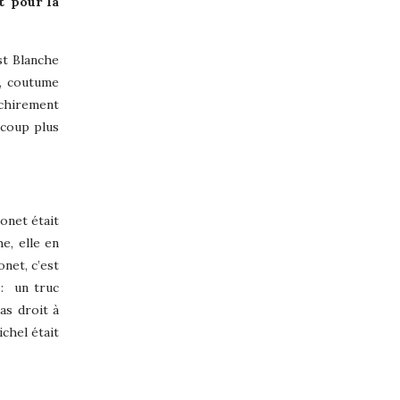
t pour la
st Blanche
t, coutume
déchirement
ucoup plus
onet était
e, elle en
net, c’est
:
un truc
pas droit à
ichel était