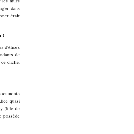
r les murs
onger dans
onet était
r !
s d’Alice).
endants de
ce cliché.
 documents
lice quasi
 (fille de
Je possède