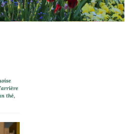
noise
’arrière
un thé,