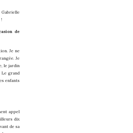
 Gabrielle
 !
casion de
ion. Je ne
 rangée. Je
, le jardin
? Le grand
Les enfants
ement appel
illeurs dix
vant de sa