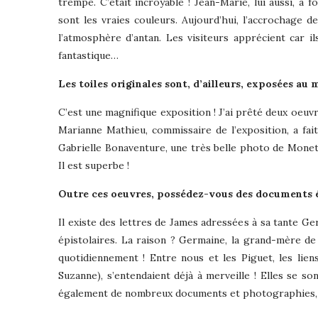
trempe. C’était incroyable ! Jean-Marie, lui aussi, a 
sont les vraies couleurs. Aujourd’hui, l’accrochage 
l’atmosphère d’antan. Les visiteurs apprécient car 
fantastique…
Les toiles originales sont, d’ailleurs, exposées a
C’est une magnifique exposition ! J’ai prêté deux oeuvre
Marianne Mathieu, commissaire de l’exposition, a fai
Gabrielle Bonaventure, une très belle photo de Monet a
Il est superbe !
Outre ces oeuvres, possédez-vous des documents 
Il existe des lettres de James adressées à sa tante Ge
épistolaires. La raison ? Germaine, la grand-mère de 
quotidiennement ! Entre nous et les Piguet, les liens 
Suzanne), s’entendaient déjà à merveille ! Elles se
également de nombreux documents et photographies, q