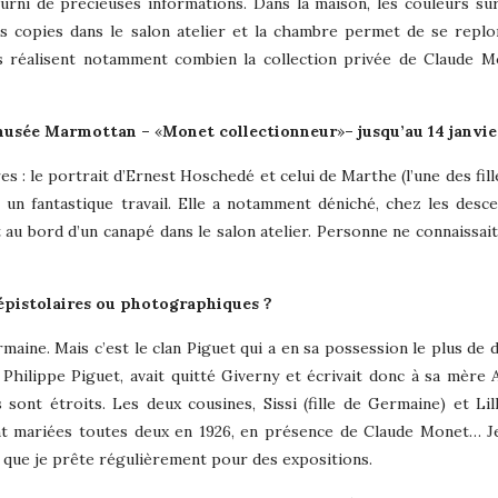
fourni de précieuses informations. Dans la maison, les couleurs su
des copies dans le salon atelier et la chambre permet de se repl
ils réalisent notamment combien la collection privée de Claude M
u musée Marmottan –
«
Monet collectionneur
»
– jusqu’au 14 janvie
s : le portrait d’Ernest Hoschedé et celui de Marthe (l’une des fille
t un fantastique travail. Elle a notamment déniché, chez les desc
u bord d’un canapé dans le salon atelier. Personne ne connaissait 
épistolaires ou photographiques ?
rmaine. Mais c’est le clan Piguet qui a en sa possession le plus de
Philippe Piguet, avait quitté Giverny et écrivait donc à sa mère A
sont étroits. Les deux cousines, Sissi (fille de Germaine) et Lilly
 sont mariées toutes deux en 1926, en présence de Claude Monet… 
ue je prête régulièrement pour des expositions.