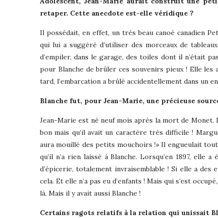
Adolescent, Jean-Marie aurait construit une pet
retaper. Cette anecdote est-elle véridique ?
Il possédait, en effet, un très beau canoé canadien Pet
qui lui a suggéré d’utiliser des morceaux de tableaux
d’empiler, dans le garage, des toiles dont il n’était pa
pour Blanche de brûler ces souvenirs pieux ! Elle les 
tard, l’embarcation a brûlé accidentellement dans un 
Blanche fut, pour Jean-Marie, une précieuse source
Jean-Marie est né neuf mois après la mort de Monet. Il
bon mais qu’il avait un caractère très difficile ! Marg
aura mouillé des petits mouchoirs !» Il engueulait tou
qu’il n’a rien laissé à Blanche. Lorsqu’en 1897, elle a
d’épicerie, totalement invraisemblable ! Si elle a des en
cela. Et elle n’a pas eu d’enfants ! Mais qui s’est occup
là. Mais il y avait aussi Blanche !
Certains ragots relatifs à la relation qui unissai