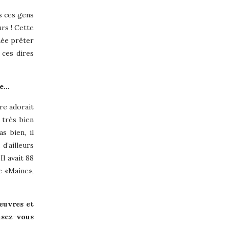
s ces gens
rs ! Cette
née prêter
 ces dires
re…
ère adorait
 très bien
s bien, il
d’ailleurs
Il avait 88
te «Maine»,
 œuvres et
nsez-vous