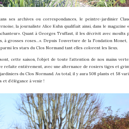
dans ses archives ou correspondances, le peintre-jardinier Cl
ernoise, la journaliste Alice Kuhn qualifiait ainsi, dans le magazin
enchanteur». Quant à Georges Truffaut, il les décrivit avec moults p
ns, à grosses roses…». Depuis l’ouverture de la Fondation Monet, 
 parmi les stars du Clos Normand tant elles colorent les lieux.
s sont, cette saison, l’objet de toute l’attention de nos mains vert
 être refaite entièrement, avec une alternance de rosiers tiges et gr
jardiniers du Clos Normand. Au total, il y aura 508 plants et 58 var
 et d’élégance à venir !