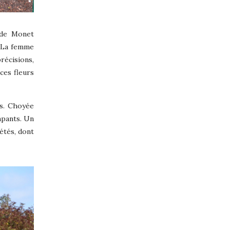
aude Monet
e «La femme
récisions,
ces fleurs
es. Choyée
impants. Un
iétés, dont