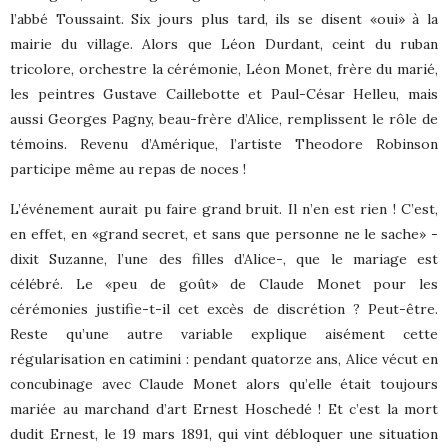
l’abbé Toussaint. Six jours plus tard, ils se disent «oui» à la
mairie du village. Alors que Léon Durdant, ceint du ruban
tricolore, orchestre la cérémonie, Léon Monet, frère du marié,
les peintres Gustave Caillebotte et Paul-César Helleu, mais
aussi Georges Pagny, beau-frère d’Alice, remplissent le rôle de
témoins. Revenu d’Amérique, l’artiste Theodore Robinson
participe même au repas de noces !
L’événement aurait pu faire grand bruit. Il n’en est rien ! C’est,
en effet, en «grand secret, et sans que personne ne le sache» -
dixit Suzanne, l’une des filles d’Alice-, que le mariage est
célébré. Le «peu de goût» de Claude Monet pour les
cérémonies justifie-t-il cet excès de discrétion ? Peut-être.
Reste qu’une autre variable explique aisément cette
régularisation en catimini : pendant quatorze ans, Alice vécut en
concubinage avec Claude Monet alors qu’elle était toujours
mariée au marchand d’art Ernest Hoschedé ! Et c’est la mort
dudit Ernest, le 19 mars 1891, qui vint débloquer une situation