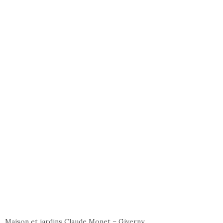
Maison et jardins Claude Monet – Giverny